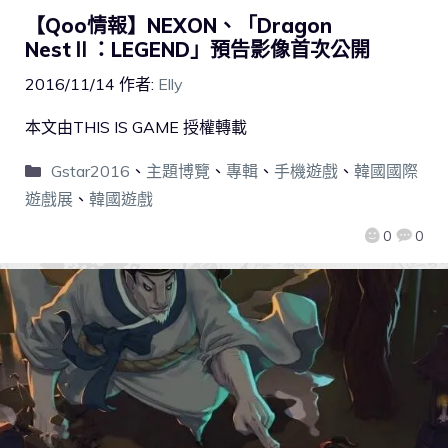
【Qoo情報】NEXON、「Dragon
NestⅡ：LEGEND」預告影像首次公開
2016/11/14
作者:
Elly
本文由THIS IS GAME 授權轉載
Gstar2016
、
主題博覽
、
專輯
、
手機遊戲
、
韓國國際
遊戲展
、
韓國遊戲
0
0