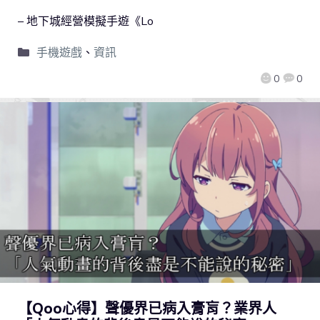
– 地下城經營模擬手遊《Lo
手機遊戲
、
資訊
0
0
【Qoo心得】聲優界已病入膏肓？業界人