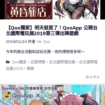
【Qoo獨家】明天就是了！QooApp 公開台
北國際電玩展2019第三彈出陣遊戲
2019/01/24
作者:
Mr. Qoo
今年的舞台活動和試玩任務，送的禮物很多呢～
Qoo獨家
、
主題博覽
、
台北國際電玩展
、
台北國際電
玩展2019
、
專輯
0
0