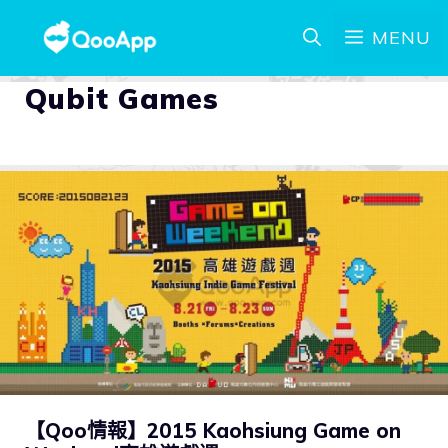
MENU
Qubit Games
【Qoo情報】2015 Kaohsiung Game on