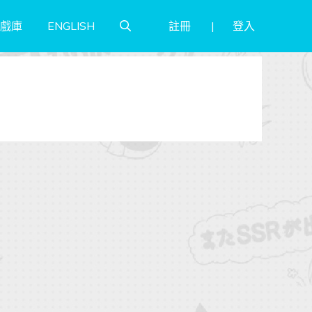
註冊
登入
戲庫
ENGLISH