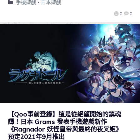
手機遊戲
、
日本遊戲
0
0
【Qoo事前登錄】這是從絕望開始的鎮魂
譚！日本 Grams 發表手機遊戲新作
《Ragnador 妖怪皇帝與最終的夜叉姬》
預定2021年9月推出