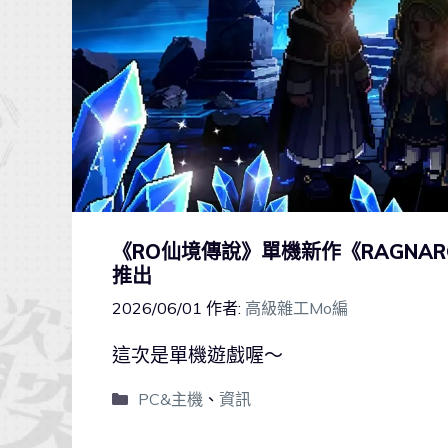
《RO仙境傳說》單機新作《RAGNARO
推出
2026/06/01
作者:
高級雜工Mo編
這次是單機遊戲喔～
PC&主機
、
資訊