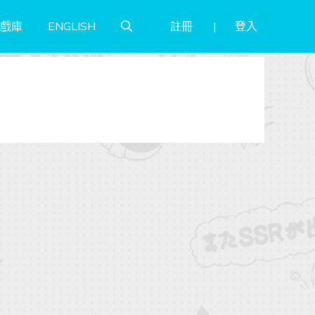
註冊
登入
戲庫
ENGLISH