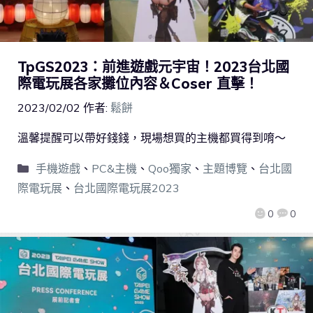
TpGS2023：前進遊戲元宇宙！2023台北國
際電玩展各家攤位內容＆Coser 直擊！
2023/02/02
作者:
鬆餅
溫馨提醒可以帶好錢錢，現場想買的主機都買得到唷～
手機遊戲
、
PC&主機
、
Qoo獨家
、
主題博覽
、
台北國
際電玩展
、
台北國際電玩展2023
0
0