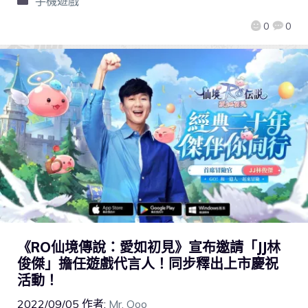
手機遊戲
0
0
《RO仙境傳說：愛如初見》宣布邀請「JJ林
俊傑」擔任遊戲代言人！同步釋出上市慶祝
活動！
2022/09/05
作者:
Mr. Qoo