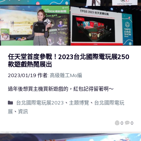
任天堂首度參戰！2023台北國際電玩展250
款遊戲熱鬧展出
2023/01/19
作者:
高級雜工Mo編
過年後想買主機買新遊戲的，紅包記得留著啊～
台北國際電玩展2023
、
主題博覽
、
台北國際電玩
展
、
資訊
0
0