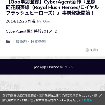
【Qoo事前登錄】CyberAgent新作『皇家
同花順英雄（Royal Flush Heroes/ロイヤル
フラッシュヒーローズ）』事前登錄開始！
2014/12/26
作者:
Mr. Qoo
CyberAgent預計將於2015年2
手機遊戲
、
日本遊戲
0
0
QooApp Limited © 2026
為了向您提供最佳瀏覽體驗，我們在網站上使用了必要及功能性 Cookie。繼
續使用本網站，即表示您了解並同意我們的 Cookie 使用方式。
了解更多→