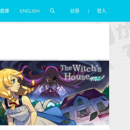
註冊
登入
戲庫
ENGLISH