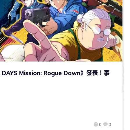
S Mission: Rogue Dawn》發表！事
0
0