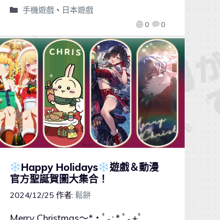
手機遊戲
、
日本遊戲
0
0
Happy Holidays
遊戲＆動漫
官方聖誕賀圖大集合！
2024/12/25
作者:
鬆餅
Merry Christmas～*・ﾟ｡:.* ﾟ｡+ﾟ