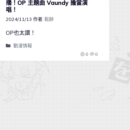
播！OP 主題曲 Vaundy 擔當演
唱！
2024/11/13
作者:
鬆餅
OP也太讚！
動漫情報
0
0