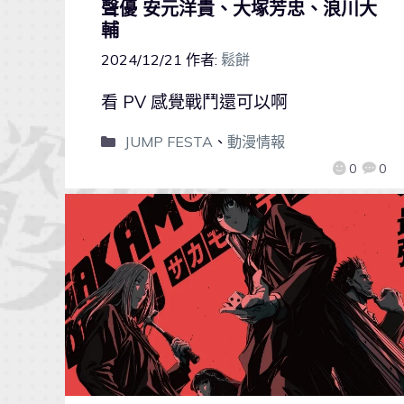
聲優 安元洋貴、大塚芳忠、浪川大
輔
2024/12/21
作者:
鬆餅
看 PV 感覺戰鬥還可以啊
JUMP FESTA
、
動漫情報
0
0