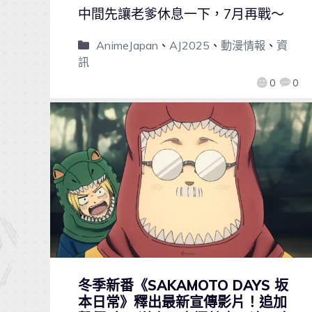
中間先讓老爹休息一下，7月再戰～
AnimeJapan
、
AJ2025
、
動漫情報
、
資
訊
0
0
冬季新番《SAKAMOTO DAYS 坂
本日常》釋出最新宣傳影片！追加