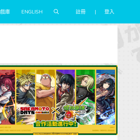
註冊
登入
戲庫
ENGLISH