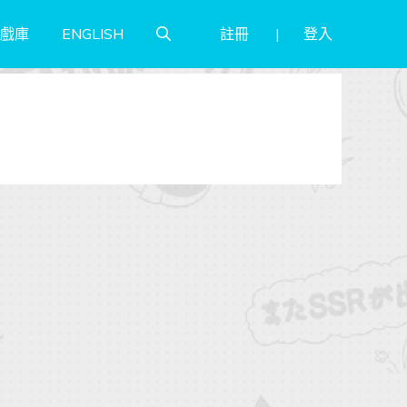
註冊
登入
戲庫
ENGLISH