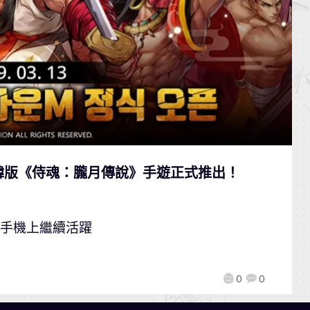
韓版《侍魂：朧月傳說》手遊正式推出！
在手機上繼續活躍
0
0