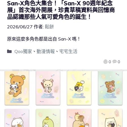
San-X角色大集合！「San-X 90週年紀念
展」首次海外開展，珍貴草稿資料與回憶商
品認識那些人氣可愛角色的誕生！
2026/06/27
作者:
鬆餅
原來這麼多角色都是出自 San-X 嗎！
Qoo獨家
、
動漫情報
、
宅宅生活
0
0