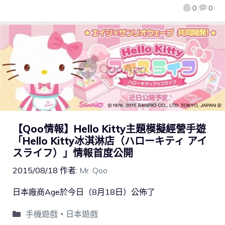
0
0
【Qoo情報】Hello Kitty主題模擬經營手遊
「Hello Kitty冰淇淋店（ハローキティ アイ
スライフ）」情報首度公開
2015/08/18
作者:
Mr. Qoo
日本廠商Age於今日（8月18日）公佈了
手機遊戲
、
日本遊戲