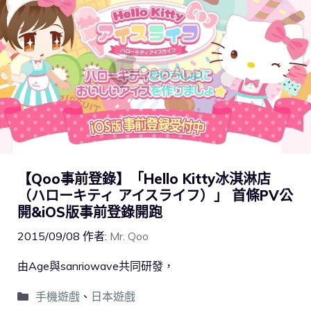
【Qoo事前登錄】「Hello Kitty冰淇淋店
（ハローキティ アイスライフ）」 首條PV公
開&iOS版事前登錄開跑
2015/09/08
作者:
Mr. Qoo
由Age與sanriowave共同研發，
手機遊戲
、
日本遊戲