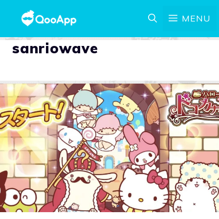
MENU
sanriowave