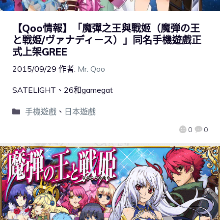
【Qoo情報】「魔彈之王與戰姬（魔弾の王
と戦姫/ヴァナディース）」同名手機遊戲正
式上架GREE
2015/09/29
作者:
Mr. Qoo
SATELIGHT、26和gamegat
手機遊戲
、
日本遊戲
0
0