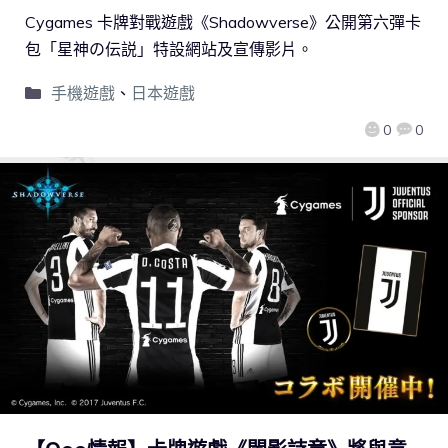
Cygames 卡牌對戰遊戲《Shadowverse》公開第六彈卡
包「星神の伝説」特設網站及宣傳影片。
手機遊戲
、
日本遊戲
0
0