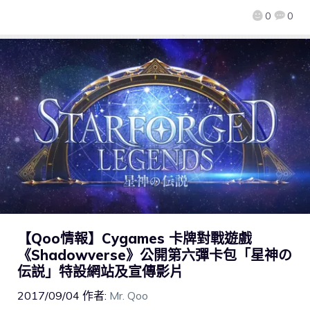
0
0
【Qoo情報】Cygames 卡牌對戰遊戲
《Shadowverse》公開第六彈卡包「星神の
伝説」特設網站及宣傳影片
2017/09/04
作者:
Mr. Qoo