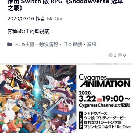
推出 Switch 版 RPG《Shadowverse 冠軍
之戰》
2020/03/16
作者:
Mr. Qoo
有種遊O王的既視感…
PC&主機
、
動漫情報
、
日本遊戲
、
資訊
0
0