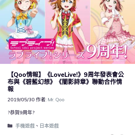
【Qoo情報】《LoveLive!》9周年發表會公
布與《碧藍幻想》《闇影詩章》聯動合作情
報
2019/05/30
作者:
Mr. Qoo
?恭賀9周年?
手機遊戲
、
日本遊戲