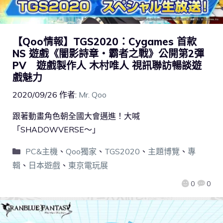
【Qoo情報】TGS2020：Cygames 首款
NS 遊戲《闇影詩章‧霸者之戰》公開第2彈
PV 遊戲製作人 木村唯人 視訊聯訪暢談遊
戲魅力
2020/09/26
作者:
Mr. Qoo
跟著動畫角色朝全國大會邁進！大喊
「SHADOWVERSE～」
PC&主機
、
Qoo獨家
、
TGS2020
、
主題博覽
、
專
輯
、
日本遊戲
、
東京電玩展
0
0