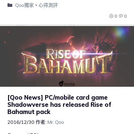
Qoo獨家
、
心得測評
0
0
[Qoo News] PC/mobile card game
Shadowverse has released Rise of
Bahamut pack
2016/12/30
作者:
Mr. Qoo