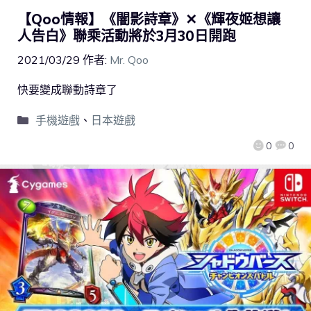
【Qoo情報】《闇影詩章》✕《輝夜姬想讓
人告白》聯乘活動將於3月30日開跑
2021/03/29
作者:
Mr. Qoo
快要變成聯動詩章了
手機遊戲
、
日本遊戲
0
0