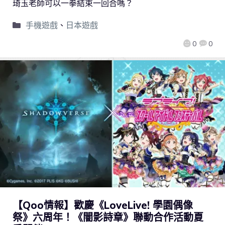
琦玉老師可以一拳結束一回合嗎？
手機遊戲
、
日本遊戲
0
0
【Qoo情報】歡慶《LoveLive! 學園偶像
祭》六周年！《闇影詩章》聯動合作活動夏