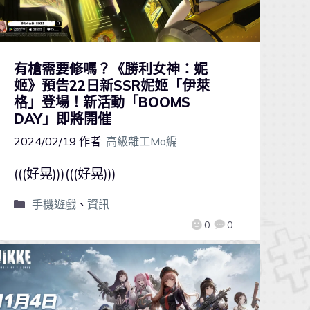
有槍需要修嗎？《勝利女神：妮
姬》預告22日新SSR妮姬「伊萊
格」登場！新活動「BOOMS
DAY」即將開催
2024/02/19
作者:
高級雜工Mo編
(((好晃)))(((好晃)))
手機遊戲
、
資訊
0
0