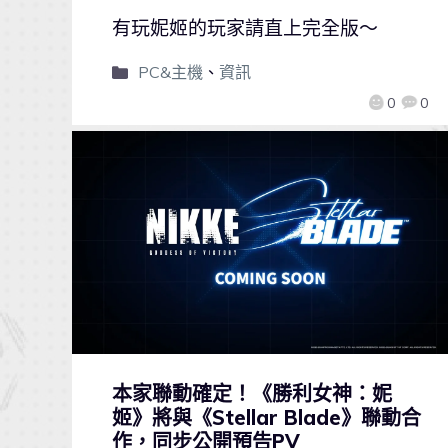
有玩妮姬的玩家請直上完全版～
PC&主機
、
資訊
0
0
本家聯動確定！《勝利女神：妮
姬》將與《Stellar Blade》聯動合
作，同步公開預告PV