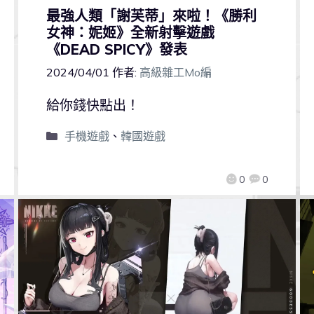
最強人類「謝芙蒂」來啦！《勝利
女神：妮姬》全新射擊遊戲
《DEAD SPICY》發表
2024/04/01
作者:
高級雜工Mo編
給你錢快點出！
手機遊戲
、
韓國遊戲
0
0