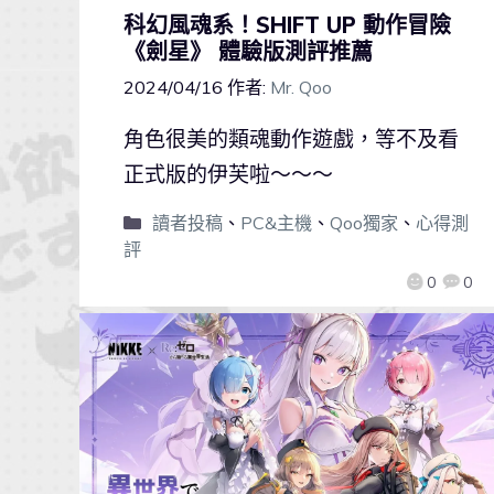
科幻風魂系！SHIFT UP 動作冒險
《劍星》 體驗版測評推薦
2024/04/16
作者:
Mr. Qoo
角色很美的類魂動作遊戲，等不及看
正式版的伊芙啦～～～
讀者投稿
、
PC&主機
、
Qoo獨家
、
心得測
評
0
0