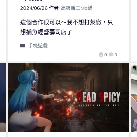
2024/06/26
作者:
高級雜工Mo編
這個合作很可以～我不想打萊徹，只
想捕魚經營壽司店了
手機遊戲
0
0