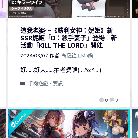
這我老婆～《勝利女神：妮姬》新
SSR妮姬「D：殺手妻子」登場！新
活動「KILL THE LORD」開催
2024/03/07
作者:
高級雜工Mo編
好……好大……抽老婆囉(灬ºωº灬)
手機遊戲
、
資訊
0
0