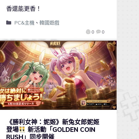
香還能更香！
PC&主機
、
韓國遊戲
0
0
《勝利女神：妮姬》新兔女郎妮姬
登場
新活動「GOLDEN COIN
RUSH」同步開催