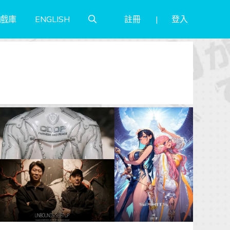
註冊
登入
戲庫
ENGLISH