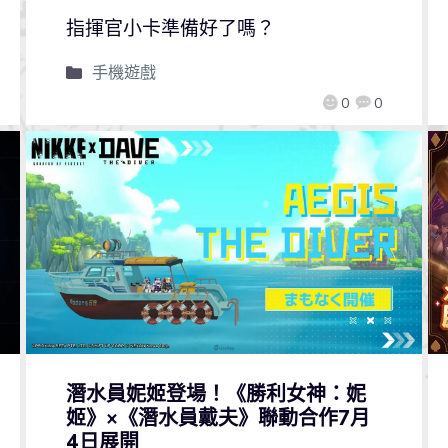
指揮官小卡準備好了嗎？
手機遊戲
0
0
潛水員妮姬登場！《勝利女神：妮
姬》×《潛水員戴夫》聯動合作7月
4日展開