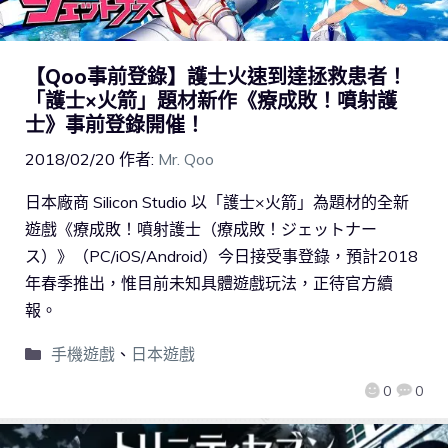
【Qoo事前登錄】護士火速到達拯救患者！
「護士×火箭」題材新作《療成敗！噴射護
士》事前登錄開催！
2018/02/20
作者:
Mr. Qoo
日本廠商 Silicon Studio 以「護士×火箭」為題材的全新
遊戲《療成敗！噴射護士（療成敗！ジェットナー
ス）》（PC/iOS/Android）今日接受事登錄，預計2018
年春季推出，惟目前未知具體遊戲玩法，正待官方續
報。
手機遊戲
、
日本遊戲
0
0