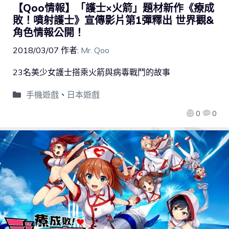
【Qoo情報】「護士×火箭」題材新作《療成
敗！噴射護士》宣傳影片第1彈釋出 世界觀&
角色情報公開！
2018/03/07
作者:
Mr. Qoo
23名美少女護士搭乘火箭與病毒戰鬥的故事
手機遊戲
、
日本遊戲
0
0