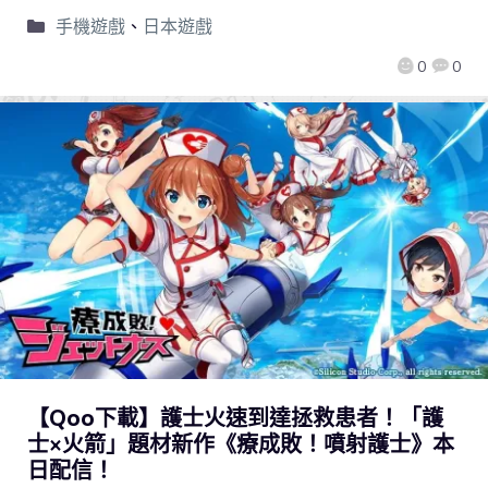
手機遊戲
、
日本遊戲
0
0
【Qoo下載】護士火速到達拯救患者！「護
士×火箭」題材新作《療成敗！噴射護士》本
日配信！