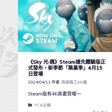
《Sky 光·遇》Steam搶先體驗版正
式發布，新季節「築巢季」4月15
日登場
2024/04/11
作者:
高級雜工Mo編
Steam版有4K高畫質喔～
PC&主機