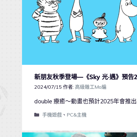
新朋友秋季登場—《Sky 光·遇》預
2024/07/15
作者:
高級雜工Mo編
double 療癒～動畫也預計2025年會推
手機遊戲
、
PC&主機