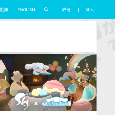
註冊
登入
戲庫
ENGLISH