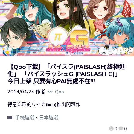
【Qoo下載】「パイスラ(PAISLASH)終極進
化」 「パイスラッシュG (PAISLASH G)」
今日上架 只要有心PAI無處不在!!!
2014/04/24
作者:
Mr. Qoo
得意忘形的リイカ(liica)推出問題作
手機遊戲
、
日本遊戲
0
0