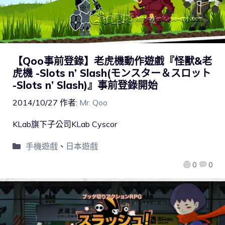
【Qoo事前登錄】老虎機動作遊戲『怪獸&老
虎機 -Slots n’ Slash(モンスター＆スロット
-Slots n’ Slash)』事前登錄開始
2014/10/27
作者:
Mr. Qoo
KLab旗下子公司KLab Cyscor
手機遊戲
、
日本遊戲
0
0