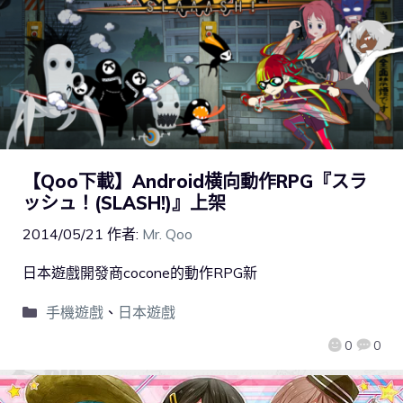
【Qoo下載】Android横向動作RPG『スラ
ッシュ！(SLASH!)』上架
2014/05/21
作者:
Mr. Qoo
日本遊戲開發商cocone的動作RPG新
手機遊戲
、
日本遊戲
0
0