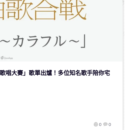
紅白歌唱大賽」歌單出爐！多位知名歌手陪你宅
0
0