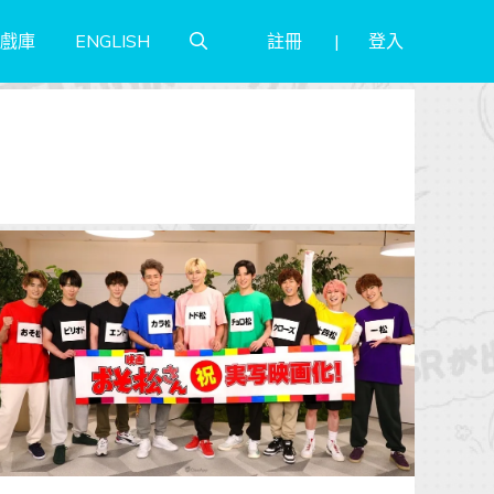
註冊
登入
戲庫
ENGLISH