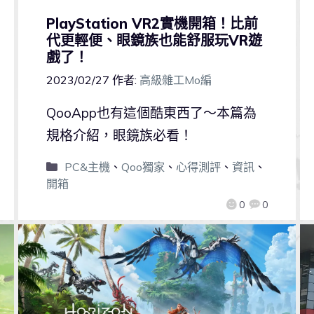
PlayStation VR2實機開箱！比前
代更輕便、眼鏡族也能舒服玩VR遊
戲了！
2023/02/27
作者:
高級雜工Mo編
QooApp也有這個酷東西了～本篇為
規格介紹，眼鏡族必看！
PC&主機
、
Qoo獨家
、
心得測評
、
資訊
、
開箱
0
0