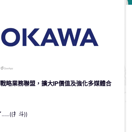
成戰略業務聯盟，擴大IP價值及強化多媒體合
((扌斗))