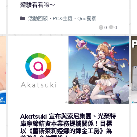
體驗看看唷～
活動回顧
、
PC&主機
、
Qoo獨家
0
0
Akatsuki 宣布與索尼集團、光榮特
庫摩締結資本業務提攜關係！目標
以《蕾斯萊莉婭娜的鍊金工房》為