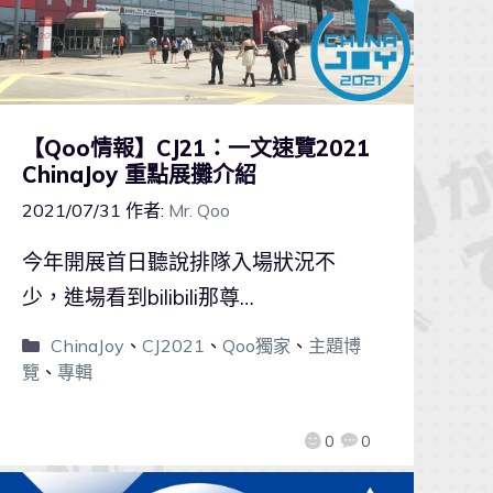
【Qoo情報】CJ21：一文速覽2021
ChinaJoy 重點展攤介紹
2021/07/31
作者:
Mr. Qoo
今年開展首日聽說排隊入場狀況不
少，進場看到bilibili那尊…
ChinaJoy
、
CJ2021
、
Qoo獨家
、
主題博
覽
、
專輯
0
0