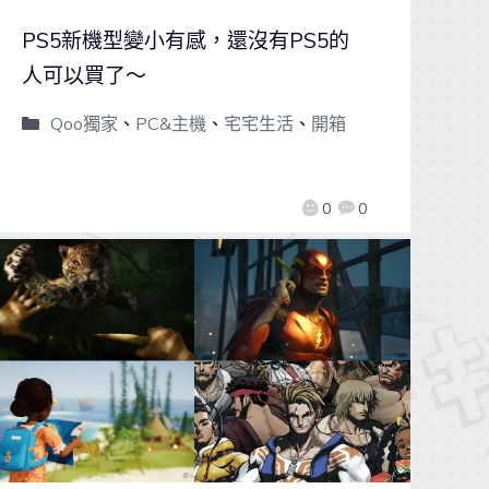
PS5新機型變小有感，還沒有PS5的
人可以買了～
Qoo獨家
、
PC&主機
、
宅宅生活
、
開箱
0
0