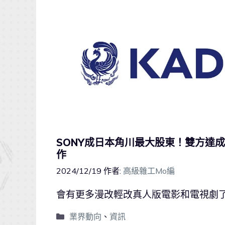
SONY成日本角川最大股東！雙方達
作
2024/12/19
作者:
高級雜工Mo編
會有更多漫改輕改真人版電影和電視劇了……
業界動向
、
資訊