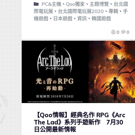
PC&主機
、
Qoo獨家
、
主題博覽
、
台北國
際電玩展
、
台北國際電玩展2020
、
專輯
、
手
機遊戲
、
日本遊戲
、
資訊
、
韓國遊戲
0
0
【Qoo情報】經典名作 RPG《Arc
The Lad》系列手遊新作 7月30
日公開最新情報