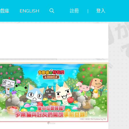
註冊
登入
戲庫
ENGLISH