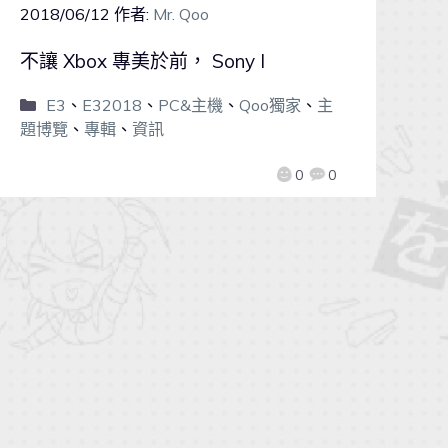
2018/06/12
作者:
Mr. Qoo
不讓 Xbox 專美於前， Sony I
E3
、
E32018
、
PC&主機
、
Qoo獨家
、
主
題博覽
、
專輯
、
資訊
0
0