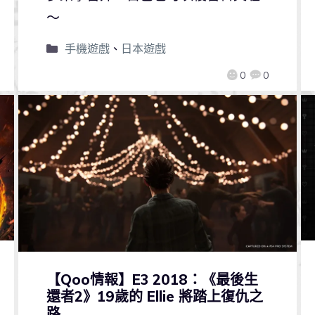
～
手機遊戲
、
日本遊戲
0
0
【Qoo情報】E3 2018：《最後生
還者2》19歲的 Ellie 將踏上復仇之
路