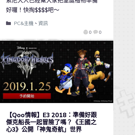
索尼大人已經幫大家把聖誕禮物準備
好囉！快掏$$$$吧～
PC&主機
、
資訊
0
0
【Qoo情報】E3 2018：準備好跟
傑克船長一起冒險了嗎？《王國之
心3》公開「神鬼奇航」世界