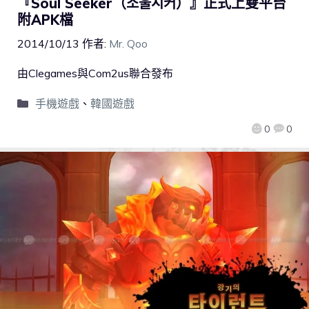
『Soul Seeker（소울시커）』正式上雙平台
附APK檔
2014/10/13
作者:
Mr. Qoo
由Clegames與Com2us聯合發布
手機遊戲
、
韓國遊戲
0
0