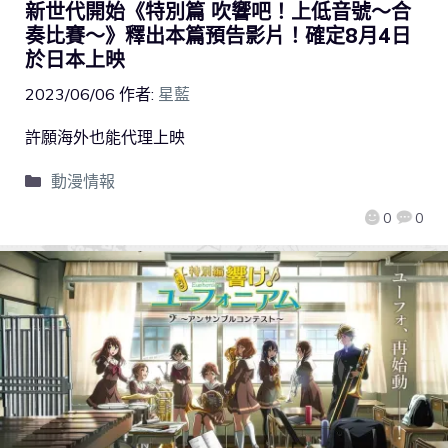
新世代開始《特別篇 吹響吧！上低音號～合
奏比賽～》釋出本篇預告影片！確定8月4日
於日本上映
2023/06/06
作者:
星藍
許願海外也能代理上映
動漫情報
0
0