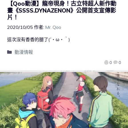
【Qoo動漫】龍帝現身！古立特超人新作動
畫《SSSS.DYNAZENON》公開首支宣傳影
片！
2020/10/05
作者:
Mr. Qoo
這次沒有香香的腿了(´・ω・｀)
動漫情報
0
0