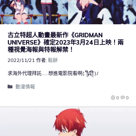
古立特超人動畫最新作《GRIDMAN
UNIVERSE》確定2023年3月24日上映！兩
種視覺海報與特報解禁！
2022/11/21
作者:
鬆餅
求海外代理拜託……想進電影院看啊(;´༎ຶД༎ຶ`)ﾉ
動漫情報
0
0