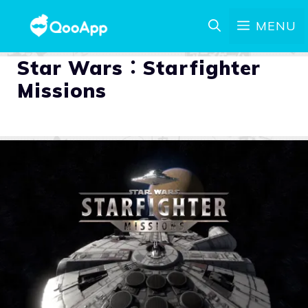
MENU
Star Wars：Starfighter
Missions