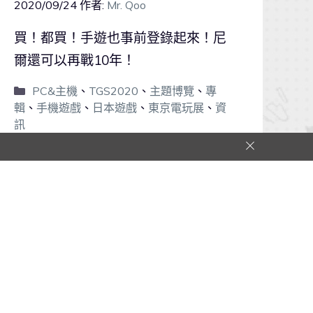
2020/09/24
作者:
Mr. Qoo
買！都買！手遊也事前登錄起來！尼
爾還可以再戰10年！
PC&主機
、
TGS2020
、
主題博覽
、
專
輯
、
手機遊戲
、
日本遊戲
、
東京電玩展
、
資
訊
0
0