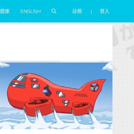
註冊
登入
戲庫
ENGLISH