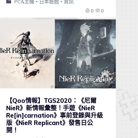
PC&主機
、
日本遊戲
、
資訊
0
0
【Qoo情報】TGS2020：《尼爾
NieR》新情報彙整！手遊《NieR
Re[in]carnation》事前登錄與升級
版《NieR Replicant》發售日公
開！