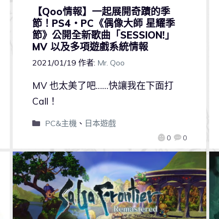
【Qoo情報】一起展開奇蹟的季
節！PS4・PC《偶像大師 星耀季
節》公開全新歌曲「SESSION!」
MV 以及多項遊戲系統情報
2021/01/19
作者:
Mr. Qoo
MV 也太美了吧……快讓我在下面打
Call！
PC&主機
、
日本遊戲
0
0