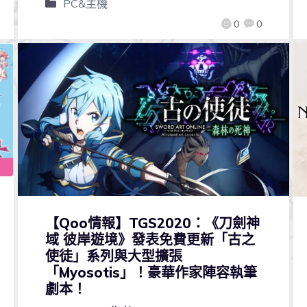
PC&主機
0
0
【Qoo情報】TGS2020：《刀劍神
域 彼岸遊境》發表免費更新「古之
使徒」系列與大型擴張
「Myosotis」！豪華作家陣容執筆
劇本！