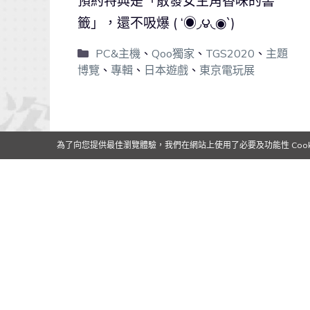
預約特典是「散發女主角香味的書
籤」，還不吸爆 ( ‘◉◞౪◟◉`)
PC&主機
、
Qoo獨家
、
TGS2020
、
主題
博覽
、
專輯
、
日本遊戲
、
東京電玩展
0
0
為了向您提供最佳瀏覽體驗，我們在網站上使用了必要及功能性 Cooki