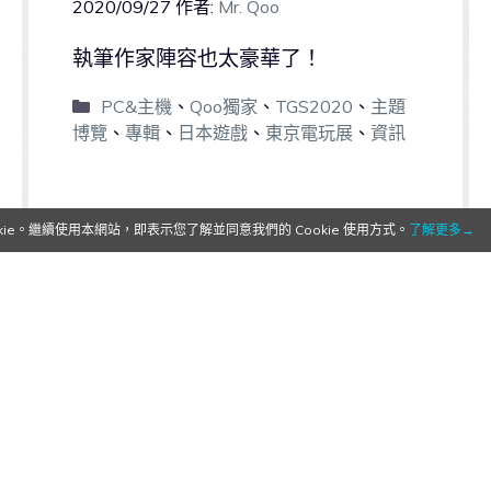
2020/09/27
作者:
Mr. Qoo
執筆作家陣容也太豪華了！
PC&主機
、
Qoo獨家
、
TGS2020
、
主題
博覽
、
專輯
、
日本遊戲
、
東京電玩展
、
資訊
0
0
e。繼續使用本網站，即表示您了解並同意我們的 Cookie 使用方式。
了解更多→