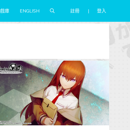
註冊
登入
戲庫
ENGLISH