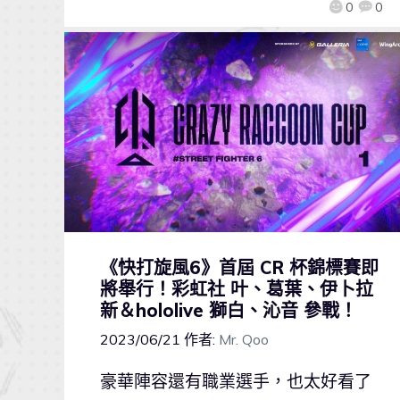
0
0
《快打旋風6》首屆 CR 杯錦標賽即
將舉行！彩虹社 叶、葛葉、伊卜拉
新＆hololive 獅白、沁音 參戰！
2023/06/21
作者:
Mr. Qoo
豪華陣容還有職業選手，也太好看了