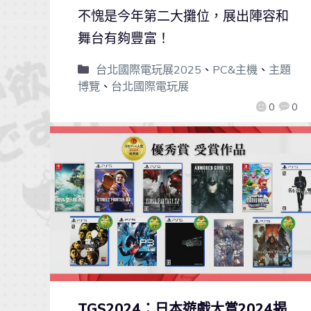
不愧是今年第二大攤位，展出陣容和
舞台有夠豐富！
台北國際電玩展2025
、
PC&主機
、
主題
博覽
、
台北國際電玩展
0
0
TGS2024：日本遊戲大賞2024揭