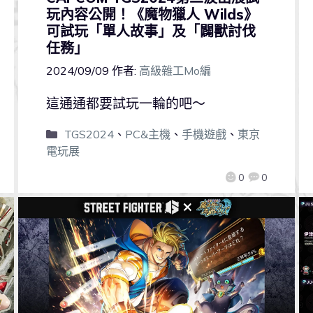
玩內容公開！《魔物獵人 Wilds》
可試玩「單人故事」及「闢獸討伐
任務」
2024/09/09
作者:
高級雜工Mo編
這通通都要試玩一輪的吧～
TGS2024
、
PC&主機
、
手機遊戲
、
東京
電玩展
0
0