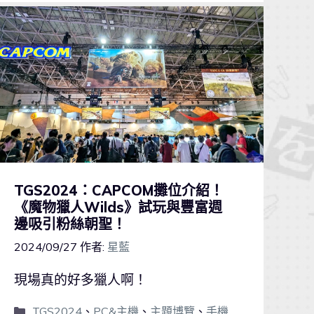
TGS2024：CAPCOM攤位介紹！
《魔物獵人Wilds》試玩與豐富週
邊吸引粉絲朝聖！
2024/09/27
作者:
星藍
現場真的好多獵人啊！
TGS2024
、
PC&主機
、
主題博覽
、
手機