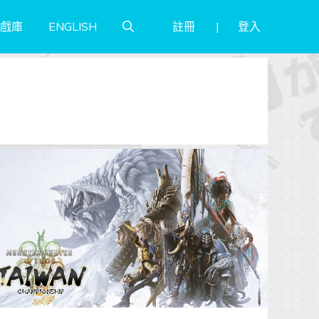
註冊
登入
戲庫
ENGLISH