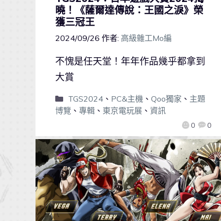
曉！《薩爾達傳說：王國之淚》榮
獲三冠王
2024/09/26
作者:
高級雜工Mo編
不愧是任天堂！年年作品幾乎都拿到
大賞
TGS2024
、
PC&主機
、
Qoo獨家
、
主題
博覽
、
專輯
、
東京電玩展
、
資訊
0
0