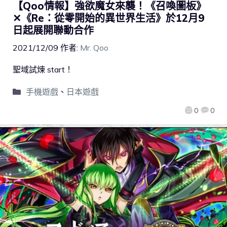
【Qoo情報】強欲魔女來襲！《召喚圖板》
✕《Re：從零開始的異世界生活》於12月9
日起展開聯動合作
2021/12/09
作者:
Mr. Qoo
聖域試煉 start！
手機遊戲
、
日本遊戲
0
0