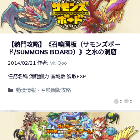
【熱門攻略】《召喚圖板（サモンズボー
ド/SUMMONS BOARD）》之水の洞窟
2014/02/21
作者:
Mr. Qoo
任務名稱 消耗體力 區域數 獲取EXP
動漫情報
、
召喚圖版攻略
0
0