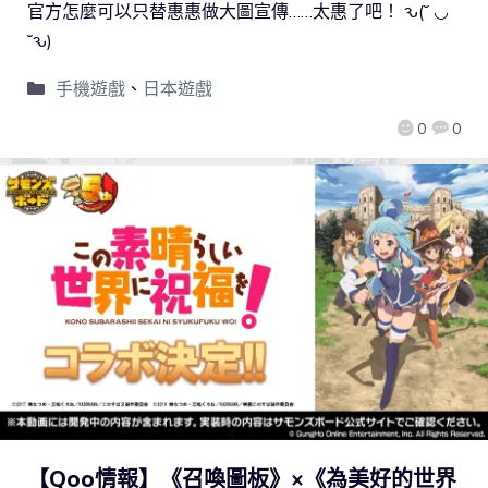
官方怎麼可以只替惠惠做大圖宣傳……太惠了吧！ ԅ(˘ ◡
˘ԅ)
手機遊戲
、
日本遊戲
0
0
【Qoo情報】《召喚圖板》×《為美好的世界