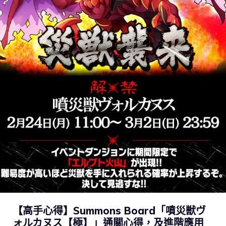
【高手心得】Summons Board「噴災獣ヴ
ォルカヌス【極】」通關心得，及進階應用