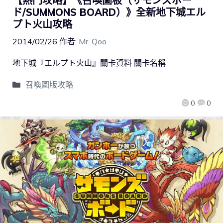
【熱門攻略】《召喚圖板（サモンズボー
ド/SUMMONS BOARD）》全新地下城エル
プト火山攻略
2014/02/26
作者:
Mr. Qoo
地下城『エルプト火山』關卡資料 關卡名稱
召喚圖版攻略
0
0