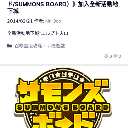
ド/SUMMONS BOARD）》加入全新活動地
下城
2014/02/21
作者:
Mr. Qoo
全新活動地下城”エルプト火山
召喚圖版攻略
、
手機遊戲
0
0