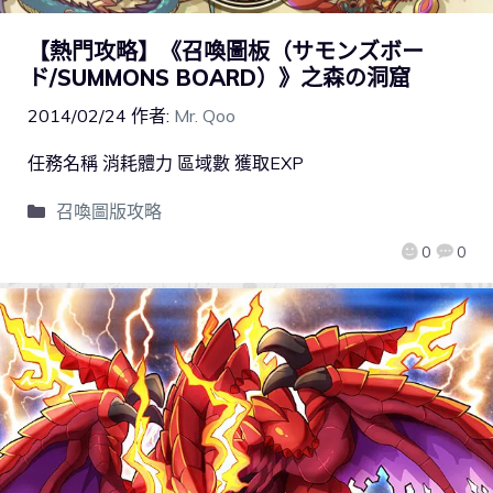
【熱門攻略】《召喚圖板（サモンズボー
ド/SUMMONS BOARD）》之森の洞窟
2014/02/24
作者:
Mr. Qoo
任務名稱 消耗體力 區域數 獲取EXP
召喚圖版攻略
0
0