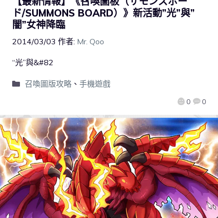
【最新情報】《召喚圖板（サモンズボー
ド/SUMMONS BOARD）》新活動”光”與”
闇”女神降臨
2014/03/03
作者:
Mr. Qoo
“光”與&#82
召喚圖版攻略
、
手機遊戲
0
0