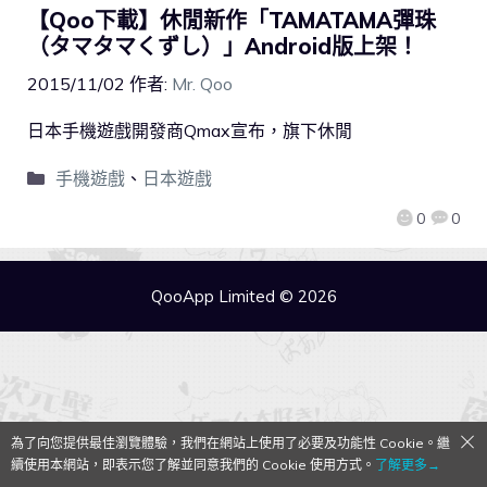
【Qoo下載】休閒新作「TAMATAMA彈珠
（タマタマくずし）」Android版上架！
2015/11/02
作者:
Mr. Qoo
日本手機遊戲開發商Qmax宣布，旗下休閒
手機遊戲
、
日本遊戲
0
0
QooApp Limited © 2026
為了向您提供最佳瀏覽體驗，我們在網站上使用了必要及功能性 Cookie。繼
續使用本網站，即表示您了解並同意我們的 Cookie 使用方式。
了解更多→