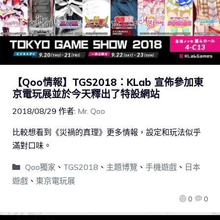
【Qoo情報】TGS2018：KLab 宣佈參加東
京電玩展並於今天釋出了特設網站
2018/08/29
作者:
Mr. Qoo
比較想看到《災禍的真理》更多情報，設定和玩法似乎
滿對口味。
Qoo獨家
、
TGS2018
、
主題博覽
、
手機遊戲
、
日本
遊戲
、
東京電玩展
0
0