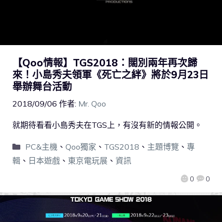
【Qoo情報】TGS2018：闊別兩年再次歸
來！小島秀夫領軍《死亡之絆》將於9月23日
舉辦舞台活動
2018/09/06
作者:
Mr. Qoo
就期待看看小島秀夫在TGS上，有沒有新的情報公開。
PC&主機
、
Qoo獨家
、
TGS2018
、
主題博覽
、
專
輯
、
日本遊戲
、
東京電玩展
、
資訊
0
0