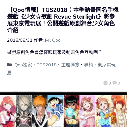
【Qoo情報】TGS2018：本季動畫同名手機
遊戲《少女☆歌劇 Revue Starlight》將參
展東京電玩展！公開遊戲原創舞台少女角色
介紹
2018/08/31
作者:
Mr. Qoo
遊戲原創角色會怎樣跟玩家及動畫角色互動呢？
Qoo獨家
、
TGS2018
、
主題博覽
、
專輯
、
東京電玩
展
0
0