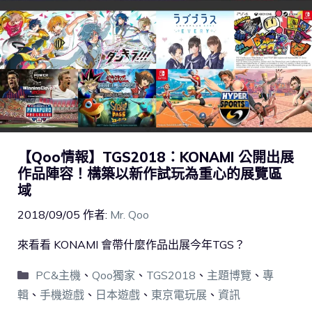
【Qoo情報】TGS2018：KONAMI 公開出展
作品陣容！構築以新作試玩為重心的展覽區
域
2018/09/05
作者:
Mr. Qoo
來看看 KONAMI 會帶什麼作品出展今年TGS？
PC&主機
、
Qoo獨家
、
TGS2018
、
主題博覽
、
專
輯
、
手機遊戲
、
日本遊戲
、
東京電玩展
、
資訊