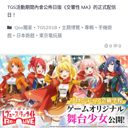
TGS活動期間內會公佈日版《交響性 MA》的正式配信
日！
Qoo獨家
、
TGS2018
、
主題博覽
、
專輯
、
手機遊
戲
、
日本遊戲
、
東京電玩展
0
0