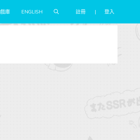
註冊
登入
戲庫
ENGLISH