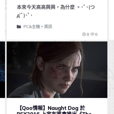
本來今天高高興興，為什麼 。･ﾟ･(つ
д`ﾟ)･ﾟ･
PC&主機
、
資訊
0
0
【Qoo情報】Naught Dog 於