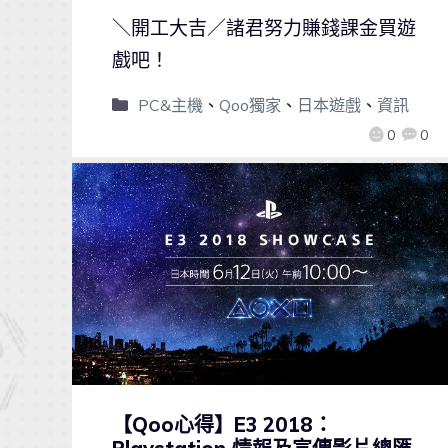
＼開工大吉／諸君努力賺錢課金買遊
戲吧！
PC&主機
、
Qoo獨家
、
日本遊戲
、
資訊
0
0
【Qoo心得】E3 2018：