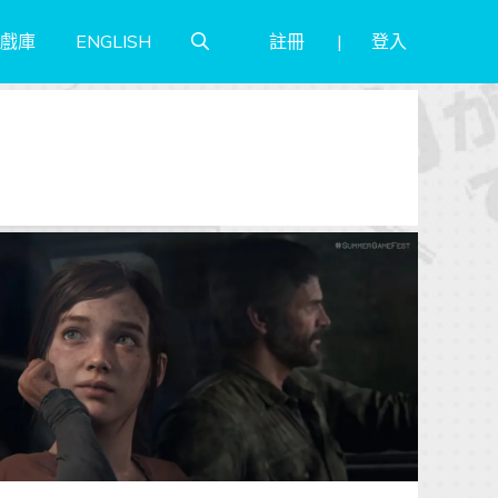
註冊
登入
戲庫
ENGLISH