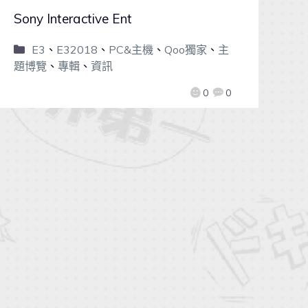
Sony Interactive Ent
E3
、
E32018
、
PC&主機
、
Qoo獨家
、
主
題博覽
、
專輯
、
資訊
0
0