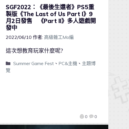
SGF2022：《最後生還者》PS5重
製版《The Last of Us Part I》9
月2日發售 《Part II》多人遊戲開
發中
2022/06/10
作者:
高級雜工Mo編
這次想教育玩家什麼呢?
Summer Game Fest
、
PC&主機
、
主題博
覽
0
0