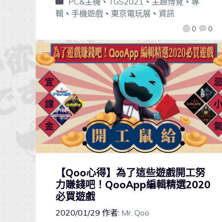
PC&主機
、
TGS2021
、
主題博覽
、
專
輯
、
手機遊戲
、
東京電玩展
、
資訊
0
0
【Qoo心得】為了這些遊戲開工努
力賺錢吧！QooApp編輯精選2020
必買遊戲
2020/01/29
作者:
Mr. Qoo