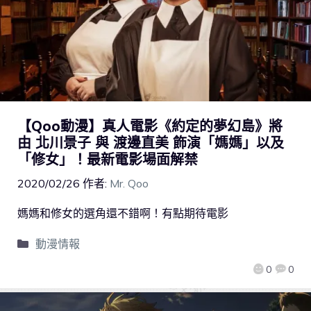
【Qoo動漫】真人電影《約定的夢幻島》將
由 北川景子 與 渡邊直美 飾演「媽媽」以及
「修女」！最新電影場面解禁
2020/02/26
作者:
Mr. Qoo
媽媽和修女的選角還不錯啊！有點期待電影
動漫情報
0
0