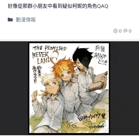
好像從那群小朋友中看到疑似柯妮的角色QAQ
動漫情報
0
0