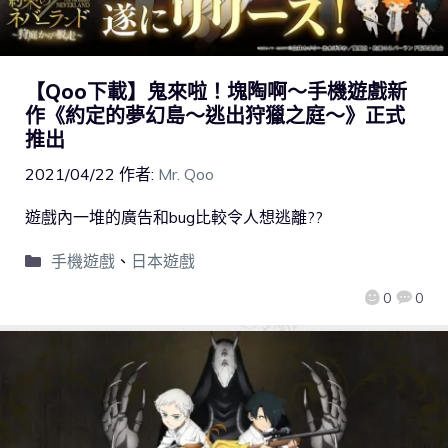
【Qoo下載】鬼來啦！塊陶啊～手機遊戲新
作《約定的夢幻島～逃出狩獵之庭～》正式
推出
2021/04/22
作者:
Mr. Qoo
遊戲內一堆的廣告和bug比較令人想逃離??
手機遊戲
、
日本遊戲
0
0