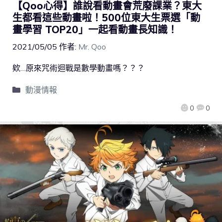
【Qoo心得】誰說看動畫會荒廢課業？東大
生都看這些動畫啦！500位東大生票選「動
畫學習 TOP20」一起看動畫長知識！
2021/05/05
作者:
Mr. Qoo
欸…原來咒術迴戰是數學動畫嗎？？？
動漫情報
0
0