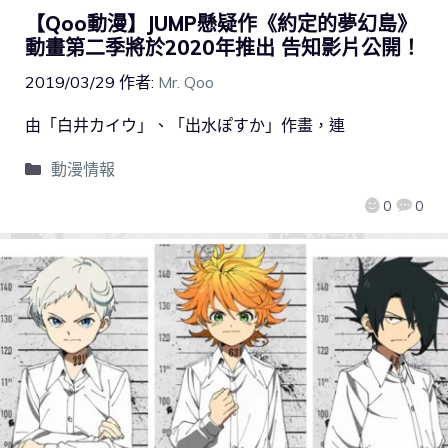
【Qoo動漫】JUMP懸疑作《約定的夢幻島》
動畫第二季將於2020年推出 告知影片公開！
2019/03/29
作者:
Mr. Qoo
由「白井カイウ」、「出水ぽすか」作畫，連
動漫情報
0
0