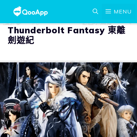
MENU
Thunderbolt Fantasy 東離
劍遊紀