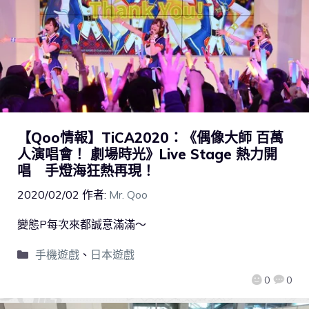
【Qoo情報】TiCA2020：《偶像大師 百萬
人演唱會！ 劇場時光》Live Stage 熱力開
唱 手燈海狂熱再現！
2020/02/02
作者:
Mr. Qoo
變態P每次來都誠意滿滿～
手機遊戲
、
日本遊戲
0
0