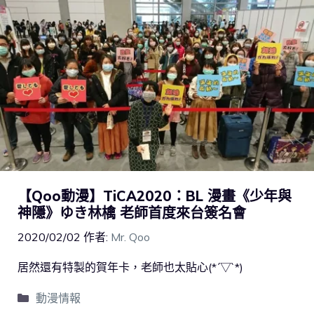
【Qoo動漫】TiCA2020：BL 漫畫《少年與
神隱》ゆき林檎 老師首度來台簽名會
2020/02/02
作者:
Mr. Qoo
居然還有特製的賀年卡，老師也太貼心(*´▽`*)
動漫情報