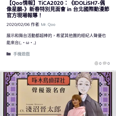
【Qoo情報】TiCA2020：《IDOLiSH7-偶
像星願-》新春特別見面會 in 台北國際動漫節
官方現場報導！
2020/02/06
作者:
Mr. Qoo
展示和舞台活動都超棒的，希望其他團的經紀人聲優也
能來台(,,・ω・,,)
手機遊戲
0
0