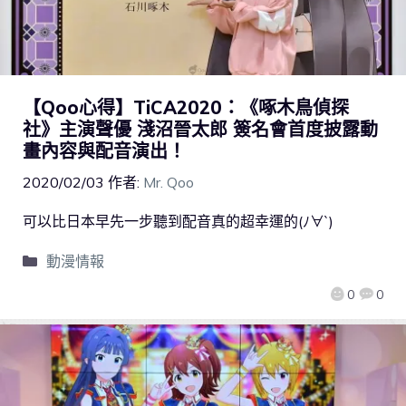
【Qoo心得】TiCA2020：《啄木鳥偵探
社》主演聲優 淺沼晉太郎 簽名會首度披露動
畫內容與配音演出！
2020/02/03
作者:
Mr. Qoo
可以比日本早先一步聽到配音真的超幸運的(ﾉ∀`)
動漫情報
0
0