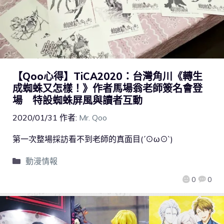
【Qoo心得】TiCA2020：台灣角川《轉生
成蜘蛛又怎樣！》作者馬場翁老師簽名會登
場 特設蜘蛛屏風與讀者互動
2020/01/31
作者:
Mr. Qoo
第一次整場採訪看不到老師的真面目(´⊙ω⊙`)
動漫情報
0
0