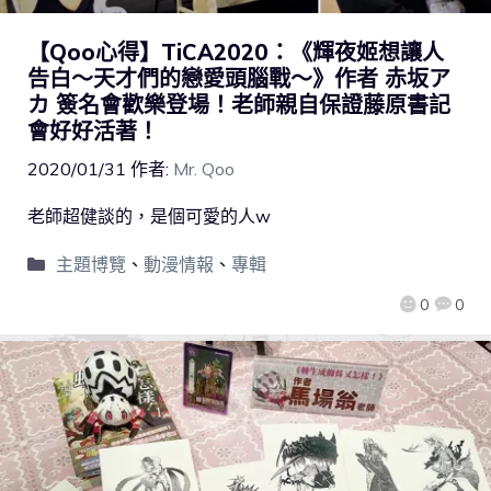
【Qoo心得】TiCA2020：《輝夜姬想讓人
告白～天才們的戀愛頭腦戰～》作者 赤坂ア
カ 簽名會歡樂登場！老師親自保證藤原書記
會好好活著！
2020/01/31
作者:
Mr. Qoo
老師超健談的，是個可愛的人w
主題博覽
、
動漫情報
、
專輯
0
0