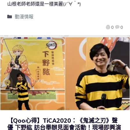
山根老師老師還是一樣美麗(ﾉ´∀｀*)
動漫情報
0
0
【Qoo心得】TiCA2020：《鬼滅之刃》聲
優 下野紘 訪台舉辦見面會活動！現場即興演