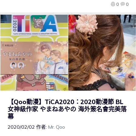
0
0
【Qoo動漫】TiCA2020：2020動漫節 BL
女神級作家 やまねあやの 海外簽名會完美落
幕
2020/02/02
作者:
Mr. Qoo