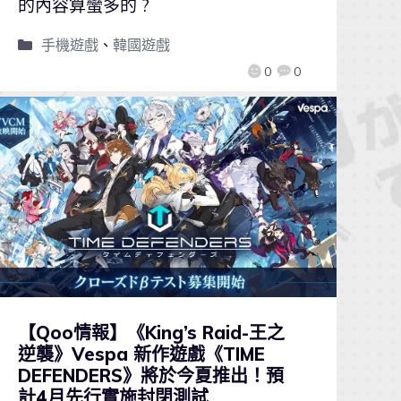
的內容算蠻多的 ?
手機遊戲
、
韓國遊戲
0
0
【Qoo情報】《King’s Raid-王之
逆襲》Vespa 新作遊戲《TIME
DEFENDERS》將於今夏推出！預
計4月先行實施封閉測試