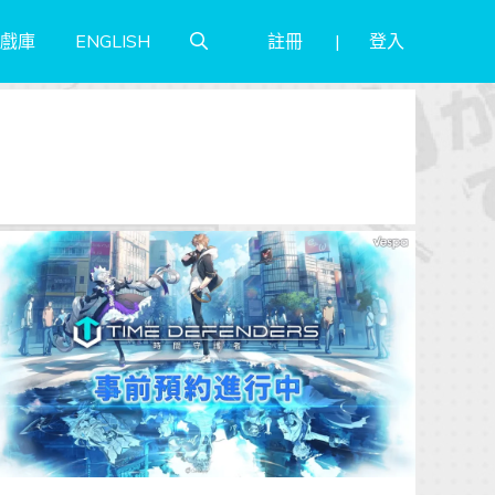
註冊
登入
戲庫
ENGLISH