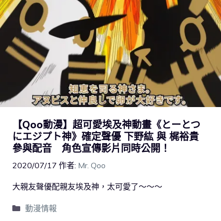
【Qoo動漫】超可愛埃及神動畫《とーとつ
にエジプト神》確定聲優 下野紘 與 梶裕貴
參與配音 角色宣傳影片同時公開！
2020/07/17
作者:
Mr. Qoo
大親友聲優配親友埃及神，太可愛了～～～
動漫情報