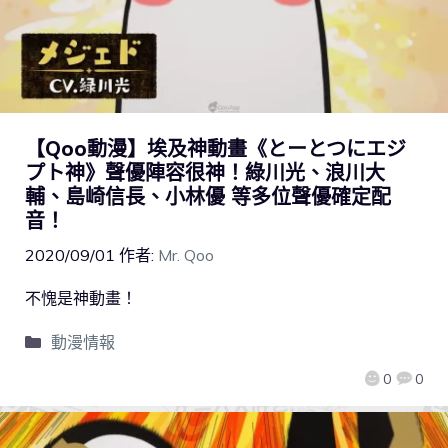
【Qoo動漫】埃及神動畫《とーとつにエジ
プト神》聲優陣容很神！綠川光、浪川大
輔、島崎信長、小林優 等多位聲優確定配
音！
2020/09/01
作者:
Mr. Qoo
不愧是神動畫！
動漫情報
0
0