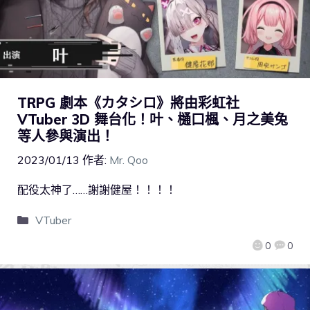
TRPG 劇本《カタシロ》將由彩虹社
VTuber 3D 舞台化！叶、樋口楓、月之美兔
等人參與演出！
2023/01/13
作者:
Mr. Qoo
配役太神了……謝謝健屋！！！！
VTuber
0
0