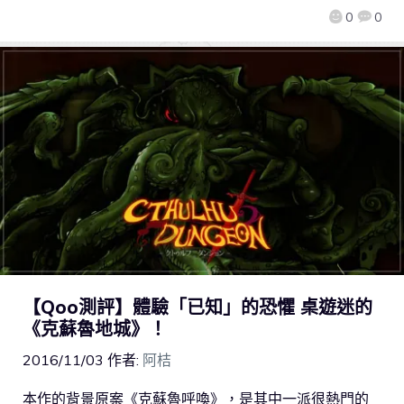
0
0
【Qoo測評】體驗「已知」的恐懼 桌遊迷的
《克蘇魯地城》！
2016/11/03
作者:
阿桔
本作的背景原案《克蘇魯呼喚》，是其中一派很熱門的