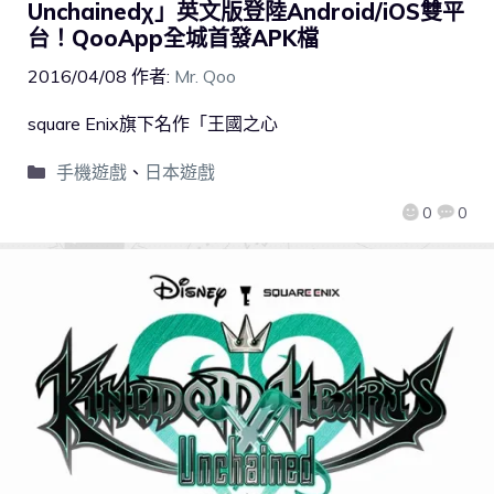
Unchainedχ」英文版登陸Android/iOS雙平
台！QooApp全城首發APK檔
2016/04/08
作者:
Mr. Qoo
square Enix旗下名作「王國之心
手機遊戲
、
日本遊戲
0
0