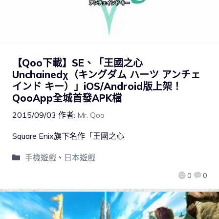
【Qoo下載】SE、「王國之心
Unchainedχ（キングダム ハーツ アンチェ
インド キー）」iOS/Android版上架！
QooApp全城首發APK檔
2015/09/03
作者:
Mr. Qoo
Square Enix旗下名作「王國之心
手機遊戲
、
日本遊戲
0
0