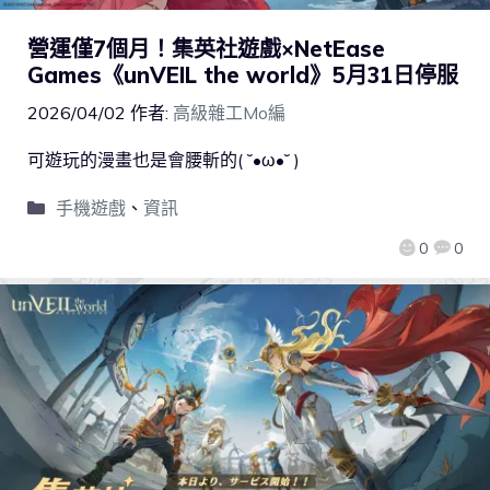
營運僅7個月！集英社遊戲×NetEase
Games《unVEIL the world》5月31日停服
2026/04/02
作者:
高級雜工Mo編
可遊玩的漫畫也是會腰斬的( ˘•ω•˘ )
手機遊戲
、
資訊
0
0