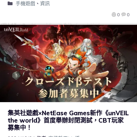
手機遊戲
、
資訊
0
0
集英社遊戲×NetEase Games新作《unVEIL
the world》首度舉辦封閉測試，CBT玩家
募集中！