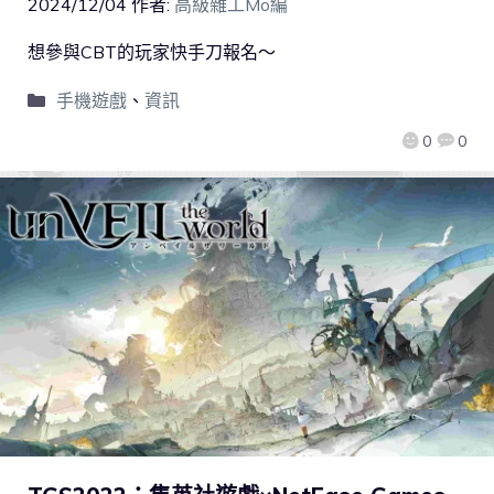
2024/12/04
作者:
高級雜工Mo編
想參與CBT的玩家快手刀報名～
手機遊戲
、
資訊
0
0