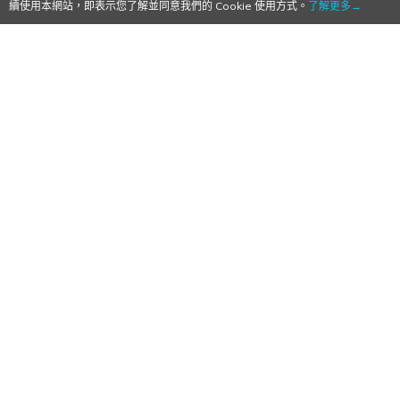
續使用本網站，即表示您了解並同意我們的 Cookie 使用方式。
了解更多→
【Qoo情報】大暮維人評審！《聖光之誓
Valiant Force》全球英雄設計大賽名次揭曉
台港中繪師包辦多個獎項
2017/11/01
作者:
Mr. Qoo
早前獲頒IMGA國際玩家人氣獎的手機遊戲《聖光之誓
Valiant Force》今日（11月1日）宣佈其2017全球英雄
設計大賽的結果，其中可見來自台灣、香港和中國的繪
師包辦多個獎項，活動評審，日本知名漫畫家大暮維人