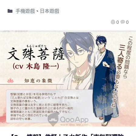
手機遊戲
、
日本遊戲
0
0