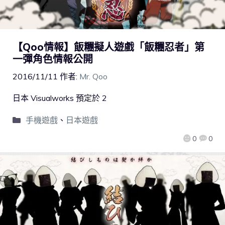
【Qoo情報】飯糰擬人遊戲「飯糰忍者」第
一彈角色情報公開
2016/11/11
作者:
Mr. Qoo
日本 Visualworks 預定於 2
手機遊戲
、
日本遊戲
0
0