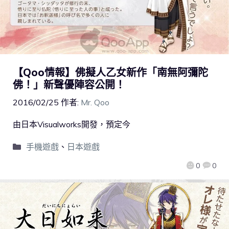
【Qoo情報】佛擬人乙女新作「南無阿彌陀
佛！」新聲優陣容公開！
2016/02/25
作者:
Mr. Qoo
由日本Visualworks開發，預定今
手機遊戲
、
日本遊戲
0
0