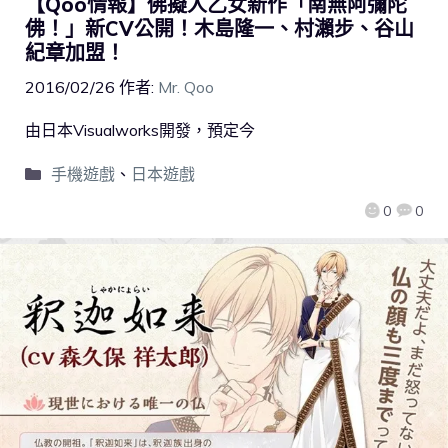
【Qoo情報】佛擬人乙女新作「南無阿彌陀
佛！」新CV公開！木島隆一、村瀨步、谷山
紀章加盟！
2016/02/26
作者:
Mr. Qoo
由日本Visualworks開發，預定今
手機遊戲
、
日本遊戲
0
0