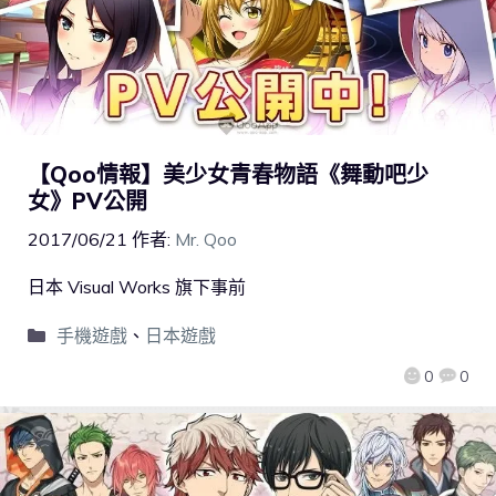
【Qoo情報】美少女青春物語《舞動吧少
女》PV公開
2017/06/21
作者:
Mr. Qoo
日本 Visual Works 旗下事前
手機遊戲
、
日本遊戲
0
0