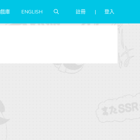
註冊
登入
戲庫
ENGLISH