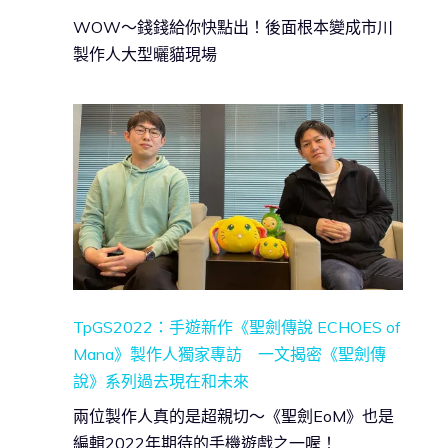
WOW～錢錢給你快點出！後面根本變成市川
製作人大型曬貓現場
TpGS2022：手遊新作《聖劍傳說 ECHOES of
Mana》製作人獨家專訪 一文揭密《聖劍傳
說》系列過去現在和未來
兩位製作人真的是超親切～《聖劍EoM》也是
編輯2022年期待的手機遊戲之一喔！