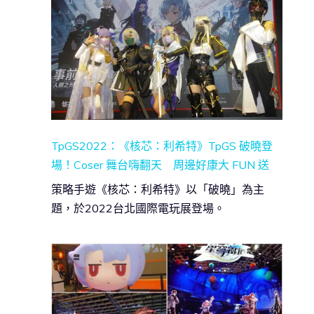
TpGS2022：《核芯：利希特》TpGS 破曉登
場！Coser 舞台嗨翻天 周邊好康大 FUN 送
策略手遊《核芯：利希特》以「破曉」為主
題，於2022台北國際電玩展登場。