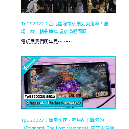
TpGS2022：台北國際電玩展完美落幕！展
場、線上精彩連連 玩家滿載而歸
電玩展我們明年見～～～
TpGS2022：節奏快速、考驗配卡戰略的
《Ragnarok:The Lost Memories》中文版實機