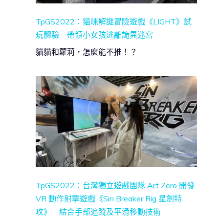
TpGS2022：貓咪解謎冒險遊戲《LIGHT》試
玩體驗 帶領小女孩逃離詭異迷宮
貓貓和蘿莉，怎麼能不推！？
TpGS2022：台灣獨立遊戲團隊 Art Zero 開發
VR 動作射擊遊戲《Sin Breaker Rig 星劍特
攻》 結合手部追蹤及平滑移動技術