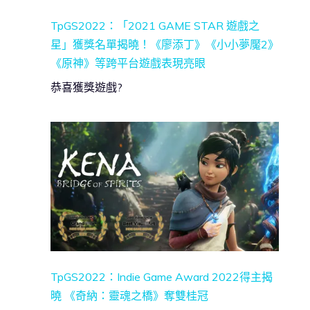
TpGS2022：「2021 GAME STAR 遊戲之
星」獲獎名單揭曉！《廖添丁》《小小夢魘2》
《原神》等跨平台遊戲表現亮眼
恭喜獲獎遊戲?
TpGS2022：Indie Game Award 2022得主揭
曉 《奇納：靈魂之橋》奪雙桂冠