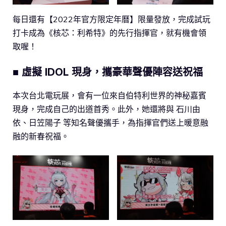
每日還有【2022年官方限定年曆】限量發放，完成試玩
打卡成為《核芯：利希特》的先行指揮官，就有機會領
取喔！
■
虛擬 IDOL 現身，攜豪華聲優陣容送祝福
本次台北電玩展，會有一位來自伯特利世界的神秘嘉賓
現身，完成自己的出道首秀。此外，她還將與 石川由
依、日笠陽子 等知名聲優攜手，為指揮官們送上暖意融
融的新春祝福。