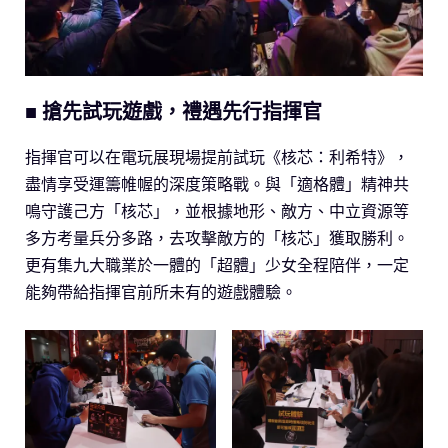
■
搶先試玩遊戲，禮遇先行指揮官
指揮官可以在電玩展現場提前試玩《核芯：利希特》，
盡情享受運籌帷幄的深度策略戰。與「適格體」精神共
鳴守護己方「核芯」，並根據地形、敵方、中立資源等
多方考量兵分多路，去攻擊敵方的「核芯」獲取勝利。
更有集九大職業於一體的「超體」少女全程陪伴，一定
能夠帶給指揮官前所未有的遊戲體驗。