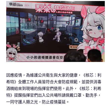
因應疫情，為維護公共衛生與大家的健康，《核芯：利
希特》全體工作人員皆符合大會防疫規範，並提供消毒
酒精給來到現場的指揮官們使用。此外，《核芯：利希
特》提醒指揮官們出入公共場所請佩戴口罩、勤洗手，
一同守護人類之光，防止疫情蔓延。