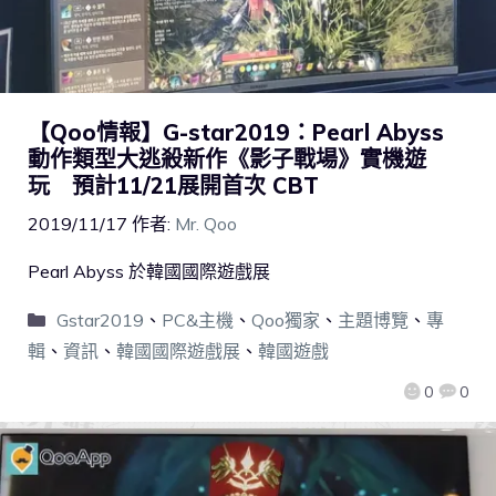
【Qoo情報】G-star2019：Pearl Abyss
動作類型大逃殺新作《影子戰場》實機遊
玩 預計11/21展開首次 CBT
2019/11/17
作者:
Mr. Qoo
Pearl Abyss 於韓國國際遊戲展
Gstar2019
、
PC&主機
、
Qoo獨家
、
主題博覽
、
專
輯
、
資訊
、
韓國國際遊戲展
、
韓國遊戲
0
0