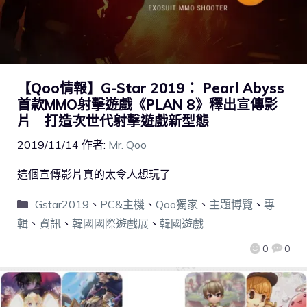
【Qoo情報】G-Star 2019： Pearl Abyss
首款MMO射擊遊戲《PLAN 8》釋出宣傳影
片 打造次世代射擊遊戲新型態
2019/11/14
作者:
Mr. Qoo
這個宣傳影片真的太令人想玩了
Gstar2019
、
PC&主機
、
Qoo獨家
、
主題博覽
、
專
輯
、
資訊
、
韓國國際遊戲展
、
韓國遊戲
0
0