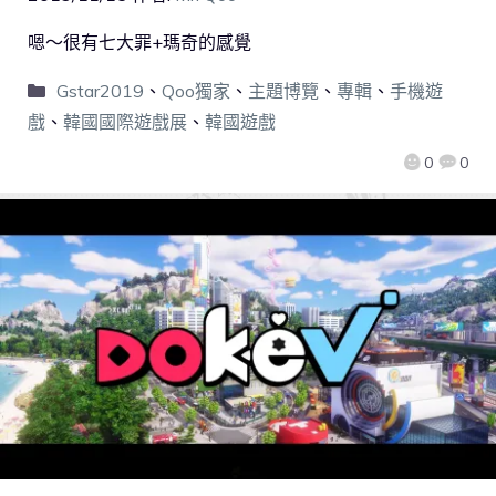
嗯～很有七大罪+瑪奇的感覺
Gstar2019
、
Qoo獨家
、
主題博覽
、
專輯
、
手機遊
戲
、
韓國國際遊戲展
、
韓國遊戲
0
0