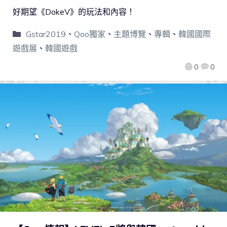
好期望《DokeV》的玩法和內容！
Gstar2019
、
Qoo獨家
、
主題博覽
、
專輯
、
韓國國際
遊戲展
、
韓國遊戲
0
0