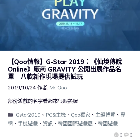
【Qoo情報】G-Star 2019：《仙境傳說
Online》廠商 GRAVITY 公開出展作品名
單 八款新作現場提供試玩
2019/10/24
作者:
Mr. Qoo
部份遊戲的名字看起來很眼熟喔
Gstar2019
、
PC&主機
、
Qoo獨家
、
主題博覽
、
專
輯
、
手機遊戲
、
資訊
、
韓國國際遊戲展
、
韓國遊戲
0
0