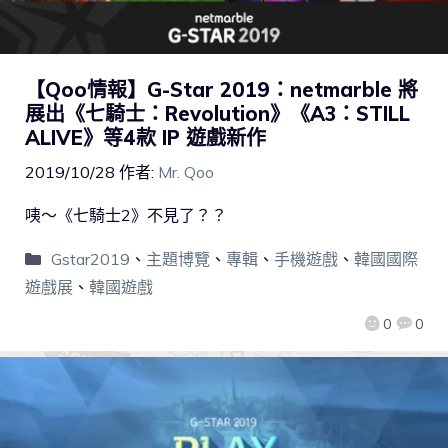
【Qoo情報】G-Star 2019：netmarble 將
展出《七騎士：Revolution》《A3：STILL
ALIVE》等4款 IP 遊戲新作
2019/10/28
作者:
Mr. Qoo
咦～《七騎士2》不見了？？
Gstar2019
、
主題博覽
、
專輯
、
手機遊戲
、
韓國國際
遊戲展
、
韓國遊戲
0
0