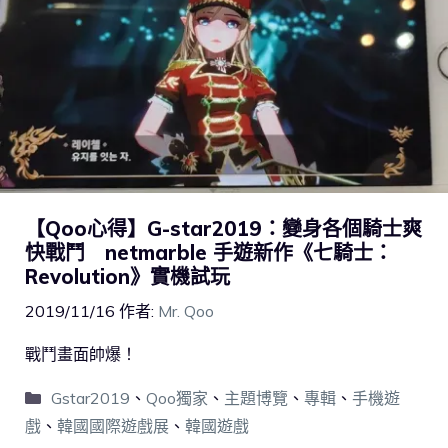
【Qoo心得】G-star2019：變身各個騎士爽
快戰鬥 netmarble 手遊新作《七騎士：
Revolution》實機試玩
2019/11/16
作者:
Mr. Qoo
戰鬥畫面帥爆！
Gstar2019
、
Qoo獨家
、
主題博覽
、
專輯
、
手機遊
戲
、
韓國國際遊戲展
、
韓國遊戲