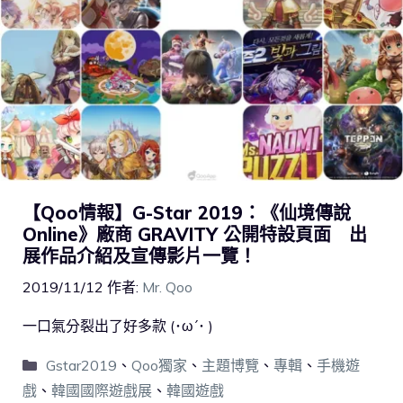
【Qoo情報】G-Star 2019：《仙境傳說
Online》廠商 GRAVITY 公開特設頁面 出
展作品介紹及宣傳影片一覽！
2019/11/12
作者:
Mr. Qoo
一口氣分裂出了好多款 (･ω´･ )
Gstar2019
、
Qoo獨家
、
主題博覽
、
專輯
、
手機遊
戲
、
韓國國際遊戲展
、
韓國遊戲