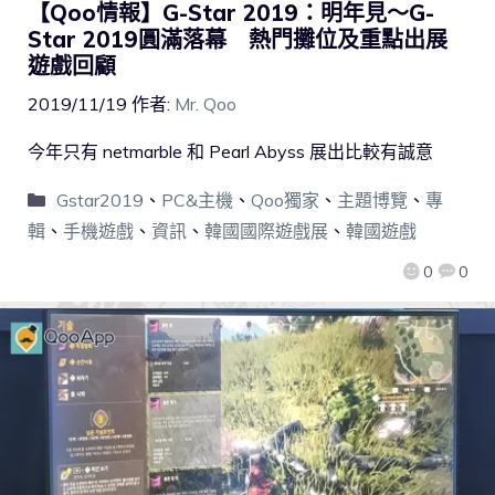
【Qoo情報】G-Star 2019：明年見～G-
Star 2019圓滿落幕 熱門攤位及重點出展
遊戲回顧
2019/11/19
作者:
Mr. Qoo
今年只有 netmarble 和 Pearl Abyss 展出比較有誠意
Gstar2019
、
PC&主機
、
Qoo獨家
、
主題博覽
、
專
輯
、
手機遊戲
、
資訊
、
韓國國際遊戲展
、
韓國遊戲
0
0