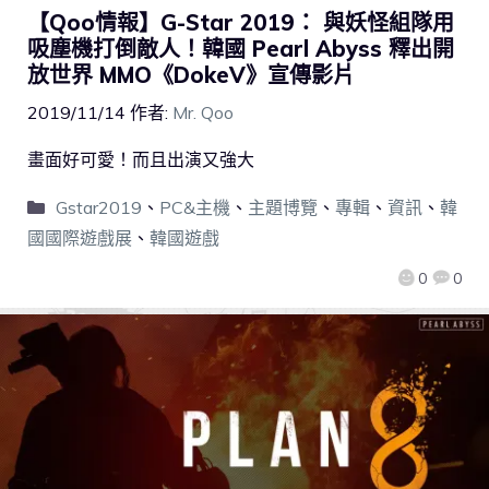
【Qoo情報】G-Star 2019： 與妖怪組隊用
吸塵機打倒敵人！韓國 Pearl Abyss 釋出開
放世界 MMO《DokeV》宣傳影片
2019/11/14
作者:
Mr. Qoo
畫面好可愛！而且出演又強大
Gstar2019
、
PC&主機
、
主題博覽
、
專輯
、
資訊
、
韓
國國際遊戲展
、
韓國遊戲
0
0