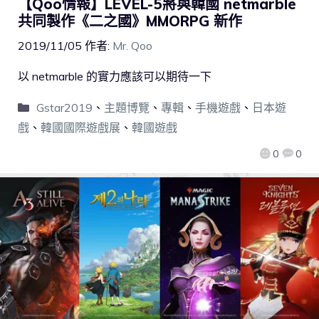
【Qoo情報】LEVEL-5將與韓國 netmarble
共同製作《二之國》MMORPG 新作
2019/11/05
作者:
Mr. Qoo
以 netmarble 的實力應該可以期待一下
Gstar2019
、
主題博覽
、
專輯
、
手機遊戲
、
日本遊
戲
、
韓國國際遊戲展
、
韓國遊戲
0
0