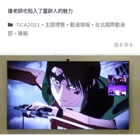
連老師也陷入了薑餅人的魅力
TiCA2021
、
主題博覽
、
動漫情報
、
台北國際動漫
節
、
專輯
0
0