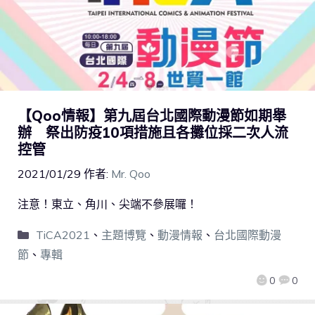
【Qoo情報】第九屆台北國際動漫節如期舉
辦 祭出防疫10項措施且各攤位採二次人流
控管
2021/01/29
作者:
Mr. Qoo
注意！東立、角川、尖端不參展囉！
TiCA2021
、
主題博覽
、
動漫情報
、
台北國際動漫
節
、
專輯
0
0