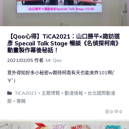
【Qoo心得】TiCA2021：山口勝平×諏訪道
彥 Specail Talk Stage 暢談《名偵探柯南》
動畫製作幕後秘話！
2021/02/05
作者:
Mr. Qoo
意外得知好多小秘密w期待柯南有天也能來炸101啊(ﾟ
∀ﾟ)
TiCA2021
、
主題博覽
、
動漫情報
、
台北國際動漫
節
、
專輯
0
0