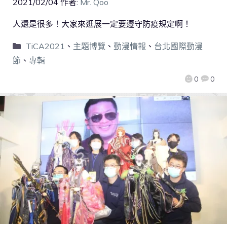
2021/02/04
作者:
Mr. Qoo
人還是很多！大家來逛展一定要遵守防疫規定啊！
TiCA2021
、
主題博覽
、
動漫情報
、
台北國際動漫
節
、
專輯
0
0