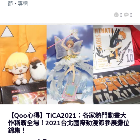
節
、
專輯
0
0
【Qoo心得】TiCA2021：各家熱門動畫大
作稱霸全場！2021台北國際動漫節參展攤位
錦集！