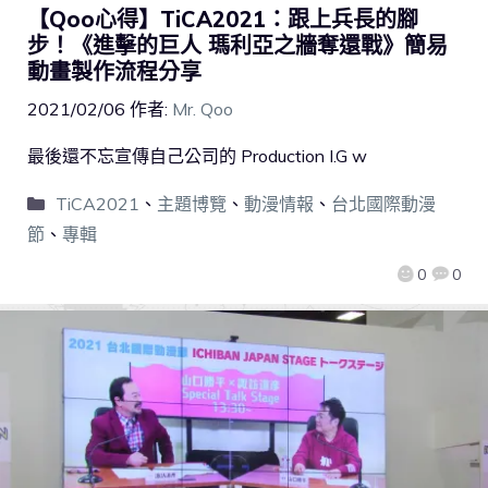
【Qoo心得】TiCA2021：跟上兵長的腳
步！《進擊的巨人 瑪利亞之牆奪還戰》簡易
動畫製作流程分享
2021/02/06
作者:
Mr. Qoo
最後還不忘宣傳自己公司的 Production I.G w
TiCA2021
、
主題博覽
、
動漫情報
、
台北國際動漫
節
、
專輯
0
0