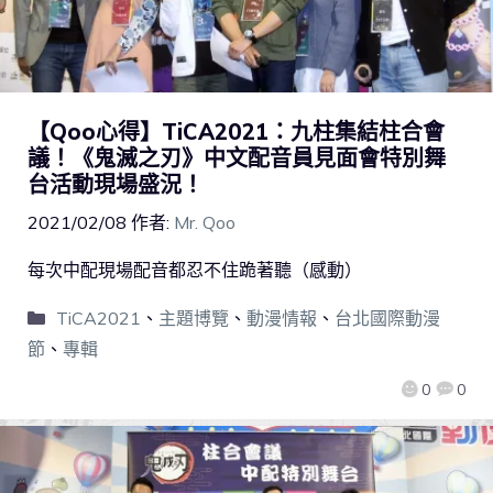
【Qoo心得】TiCA2021：九柱集結柱合會
議！《鬼滅之刃》中文配音員見面會特別舞
台活動現場盛況！
2021/02/08
作者:
Mr. Qoo
每次中配現場配音都忍不住跪著聽（感動）
TiCA2021
、
主題博覽
、
動漫情報
、
台北國際動漫
節
、
專輯
0
0