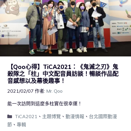
【Qoo心得】TiCA2021：《鬼滅之刃》鬼
殺隊之「柱」中文配音員訪談！暢談作品配
音感想以及幕後趣事！
2021/02/07
作者:
Mr. Qoo
能一次訪問到這麼多柱實在很幸運！
TiCA2021
、
主題博覽
、
動漫情報
、
台北國際動漫
節
、
專輯