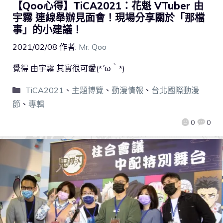
【Qoo心得】TiCA2021：花魁 VTuber 由
宇霧 連線舉辦見面會！現場分享關於「那檔
事」的小建議！
2021/02/08
作者:
Mr. Qoo
覺得 由宇霧 其實很可愛(*´ω｀*)
TiCA2021
、
主題博覽
、
動漫情報
、
台北國際動漫
節
、
專輯
0
0