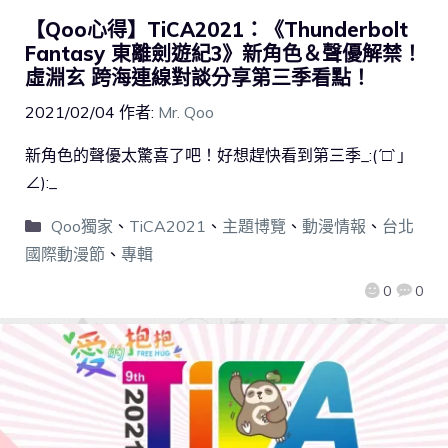
【Qoo心得】TiCA2021：《Thunderbolt
Fantasy 東離劍遊紀3》新角色＆聲優解禁！
虛淵玄 跨海連線對談分享第三季看點！
2021/02/04
作者:
Mr. Qoo
新角色的聲優太驚喜了吧！好想趕快看到第三季_:(´□`」
∠):_
Qoo獨家
、
TiCA2021
、
主題博覽
、
動漫情報
、
台北
國際動漫節
、
專輯
0
0